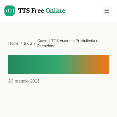
TTS Free
Online
Open
Come il TTS Aumenta Produttività e
Home
/
Blog
/
Ritenzione
Come il TTS Aumenta
Produttività e Ritenzione
20 maggio 2025