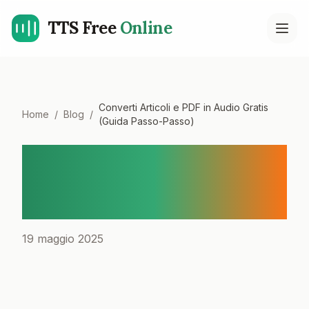
TTS Free
Online
Open
Converti Articoli e PDF in Audio Gratis
Home
/
Blog
/
(Guida Passo-Passo)
Converti Articoli e PDF in
Audio Gratis (Guida Passo-
Passo)
19 maggio 2025