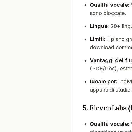
Qualità vocale:
V
sono bloccate.
Lingue:
20+ lingu
Limiti:
Il piano gra
download commer
Vantaggi del flu
(PDF/Doc), esten
Ideale per:
Indiv
appunti di studio.
5. ElevenLabs (
Qualità vocale:
V