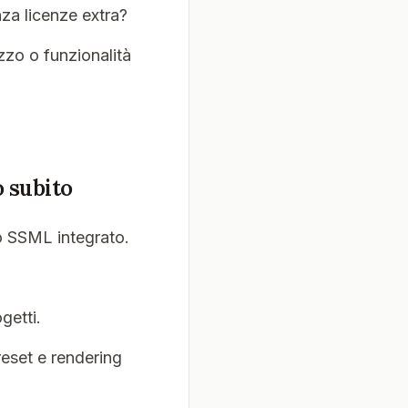
za licenze extra?
zzo o funzionalità
o subito
to SSML integrato.
getti.
reset e rendering