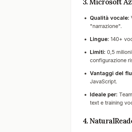
3. Microsoft A
Qualità vocale:
V
"narrazione".
Lingue:
140+ voci
Limiti:
0,5 milioni
configurazione ri
Vantaggi del flu
JavaScript.
Ideale per:
Team 
text e training v
4. NaturalRead