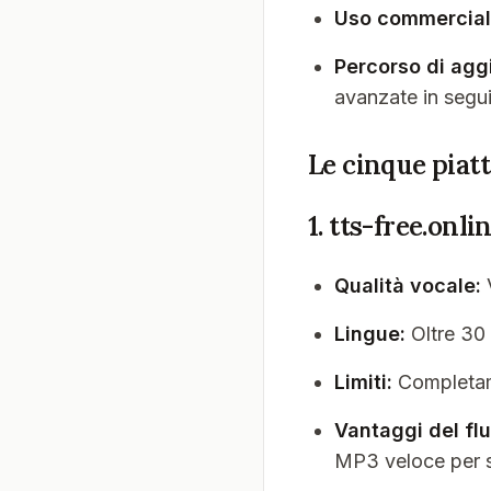
Uso commercia
Percorso di ag
avanzate in segu
Le cinque piat
1. tts-free.onl
Qualità vocale:
V
Lingue:
Oltre 30 
Limiti:
Completame
Vantaggi del flu
MP3 veloce per sc