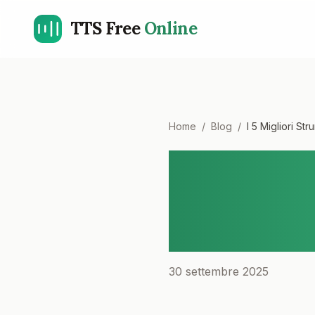
TTS Free
Online
Home
/
Blog
/
I 5 Migliori S
I 5 Migli
(TTS) Gra
Recensio
30 settembre 2025