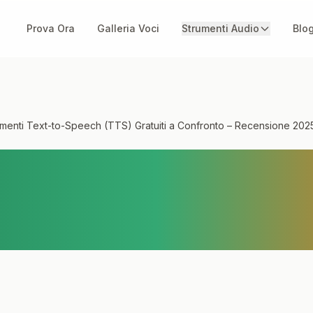
Prova Ora
Galleria Voci
Strumenti Audio
Blo
trumenti Text-to-Speech (TTS) Gratuiti a Confronto – Recensione 202
ori Strumenti Text-
tuiti a Confronto –
ne 2025