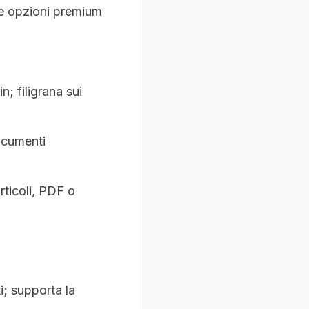
une opzioni premium
in; filigrana sui
ocumenti
ticoli, PDF o
i; supporta la