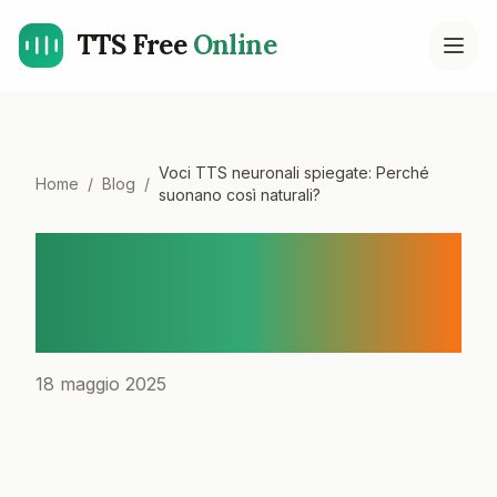
TTS Free
Online
Open
Voci TTS neuronali spiegate: Perché
Home
/
Blog
/
suonano così naturali?
Voci TTS neuronali
spiegate: Perché suonano
così naturali?
18 maggio 2025