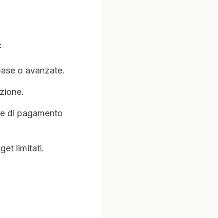
:
 base o avanzate.
zione.
ne di pagamento
et limitati.