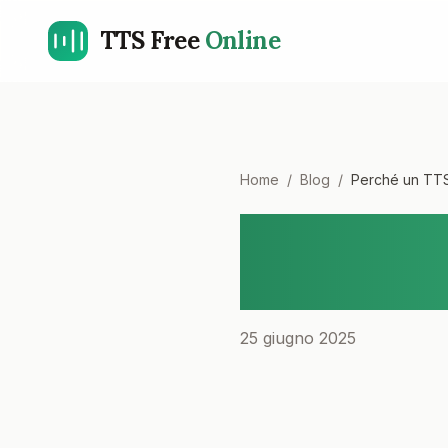
TTS Free
Online
Home
/
Blog
/
Perché un TTS 
Perché u
illimitat
25 giugno 2025