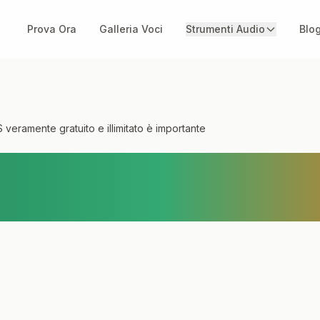
Prova Ora
Galleria Voci
Strumenti Audio
Blo
veramente gratuito e illimitato è importante
n TTS veramente gra
o è importante