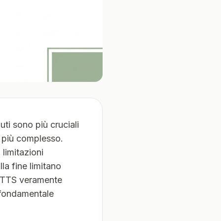
uti sono più cruciali
e più complesso.
limitazioni
lla fine limitano
io TTS veramente
e fondamentale