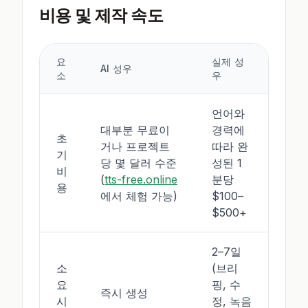
비용 및 제작 속도
요
실제 성
AI 성우
소
우
언어와
대부분 무료이
경력에
초
거나 프로젝트
따라 완
기
당 몇 달러 수준
성된 1
비
(
tts-free.online
분당
용
에서 체험 가능)
$100–
$500+
2–7일
소
(브리
요
핑, 수
즉시 생성
시
정, 녹음