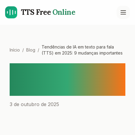
TTS Free
Online
Open
Tendências de IA em texto para fala
Início
/
Blog
/
(TTS) em 2025: 9 mudanças importantes
Tendências de IA em texto
para fala (TTS) em 2025: 9
mudanças importantes
3 de outubro de 2025