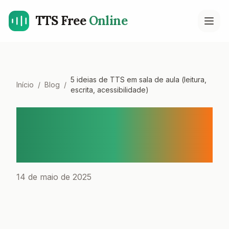
TTS Free
Online
Open
5 ideias de TTS em sala de aula (leitura,
Início
/
Blog
/
escrita, acessibilidade)
5 ideias de TTS em sala de
aula (leitura, escrita,
acessibilidade)
14 de maio de 2025