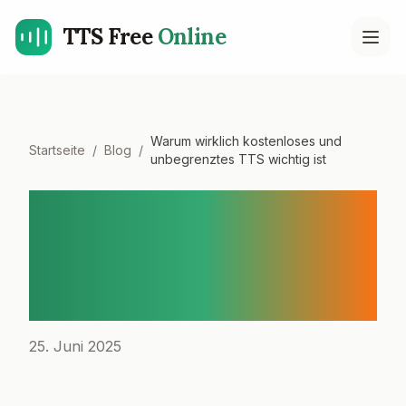
TTS Free
Online
Open
Warum wirklich kostenloses und
Startseite
/
Blog
/
unbegrenztes TTS wichtig ist
Warum wirklich
kostenloses und
unbegrenztes TTS wichtig
ist
25. Juni 2025