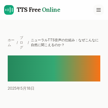
TTS Free
Online
Open
ブ
ホー
ニューラルTTS音声の仕組み：なぜこんなに
/
ロ
/
ム
自然に聞こえるのか？
グ
ニューラルTTS音声の仕組
み：なぜこんなに自然に聞
こえるのか？
2025年5月18日