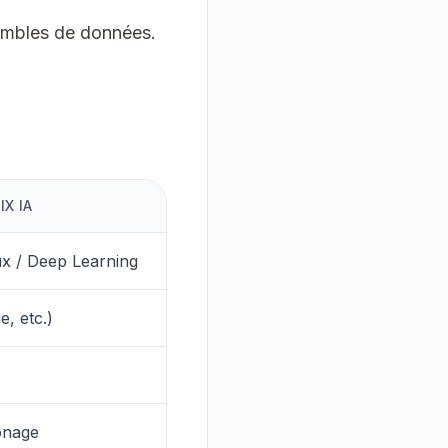
sembles de données.
X IA
x / Deep Learning
e, etc.)
onage