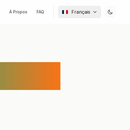
Français
À Propos
FAQ
-to-