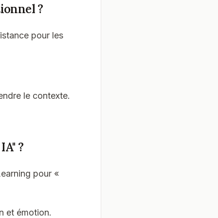
tionnel ?
istance pour les
ndre le contexte.
IA" ?
 Learning pour «
on et émotion.