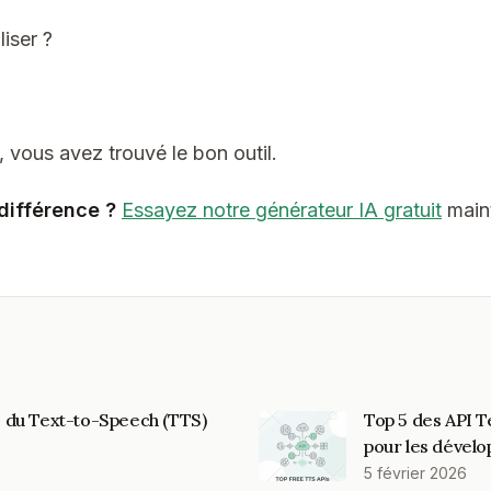
liser ?
, vous avez trouvé le bon outil.
 différence ?
Essayez notre générateur IA gratuit
main
e du Text-to-Speech (TTS)
Top 5 des API T
s
pour les dével
5 février 2026