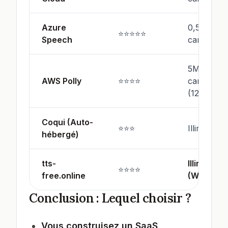
Azure
0,5M
⭐⭐⭐⭐⭐
Speech
car./mois
5M
AWS Polly
⭐⭐⭐⭐
car./mois
(12 mois)
Coqui (Auto-
⭐⭐⭐
Illimité
hébergé)
tts-
Illimité
⭐⭐⭐⭐
free.online
(Web)
Conclusion : Lequel choisir ?
Vous construisez un SaaS