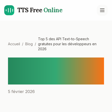
TTS Free
Online
Open
Top 5 des API Text-to-Speech
Accueil
/
Blog
/
gratuites pour les développeurs en
2026
Top 5 des API Text-to-
Speech gratuites pour les
développeurs en 2026
5 février 2026