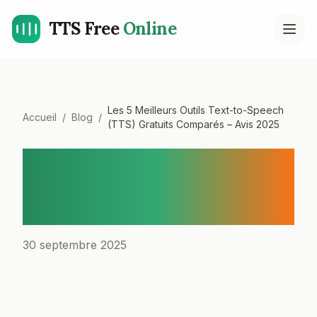
TTS Free
Online
Open
Les 5 Meilleurs Outils Text-to-Speech
Accueil
/
Blog
/
(TTS) Gratuits Comparés – Avis 2025
Les 5 Meilleurs Outils Text-
to-Speech (TTS) Gratuits
Comparés – Avis 2025
30 septembre 2025