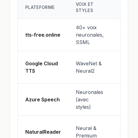
VOIX ET
PLATEFORME
LANGUE
STYLES
40+ voix
tts-free.online
neuronales,
30+
SSML
Google Cloud
WaveNet &
40+
TTS
Neural2
Neuronales
Azure Speech
(avec
45+
styles)
Neural &
NaturalReader
20+
Premium