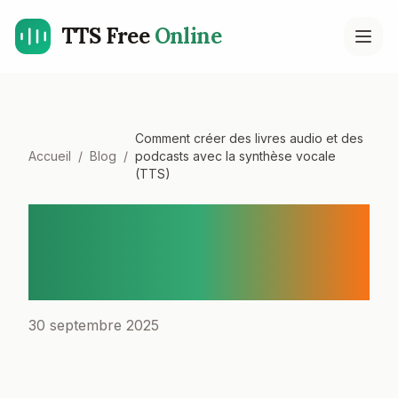
TTS Free
Online
Open
Comment créer des livres audio et des
Accueil
/
Blog
/
podcasts avec la synthèse vocale
(TTS)
Comment créer des livres
audio et des podcasts avec
la synthèse vocale (TTS)
30 septembre 2025